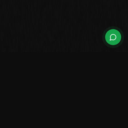
Leading Brazilian manufacturer of high-performance boats.
Over 2,500 vessels sailing worldwide.
LINES
Center Console